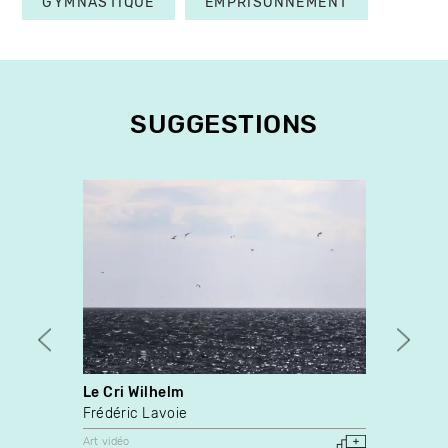
GYMNASTIQUE
EMPRISONNEMENT
SUGGESTIONS
Le Cri Wilhelm
My Hea
Frédéric Lavoie
Nik Fo
Laure
Art vidéo