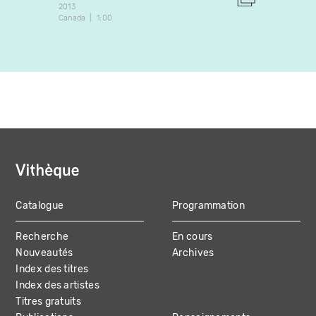
2013
Art vidé
Canada
1:00
2004
Canada
Catalogue
Programmation
MAIN
Recherche
En cours
NAVIGATION
Nouveautés
Archives
Index des titres
Index des artistes
Titres gratuits