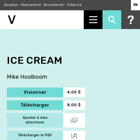
Donation
Abonnement
Se connecter
S'inscrire
EN
Aller
au
contenu
principal
ICE CREAM
Mike Hoolboom
Visionner
4,00 $
Télécharger
8,00 $
Ajouter à mes
sélections
Télécharger le PDF