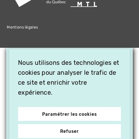
Mentions légales
×
Nous utilisons des technologies et
OFFREZ LA VIDÉO EN
CADEAU, ABONNEZ VOS
cookies pour analyser le trafic de
PROCHES À VITHÈQUE !
ce site et enrichir votre
expérience.
Paramétrer les cookies
Refuser