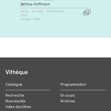
Bettina Hoffmann
Serge
Danse
Art vidéo
Expérimental
Art vidé
2023
1983
Canada
8:53
Canada
Catalogue
Programmation
MAIN
Recherche
En cours
NAVIGATION
Nouveautés
Archives
Index des titres