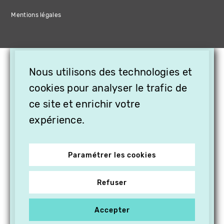
Mentions légales
×
Nous utilisons des technologies et
OFFREZ LA VIDÉO EN
CADEAU, ABONNEZ VOS
cookies pour analyser le trafic de
PROCHES À VITHÈQUE !
ce site et enrichir votre
expérience.
Paramétrer les cookies
Refuser
Accepter