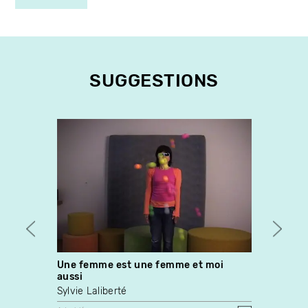
SUGGESTIONS
Une femme est une femme et moi
L’équi
aussi
Irène
Sylvie Laliberté
Art vidé