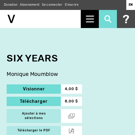
Donation
Abonnement
Se connecter
S'inscrire
EN
Aller
au
contenu
principal
SIX YEARS
Monique Moumblow
Visionner
4,00 $
Télécharger
8,00 $
Ajouter à mes
sélections
Télécharger le PDF