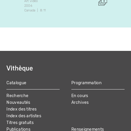
1990
Art vidéo
Canada
2006
Canada
8:11
Catalogue
Programmation
MAIN
Recherche
En cours
NAVIGATION
Nouveautés
Archives
Index des titres
Index des artistes
Titres gratuits
Publications
Renseignements