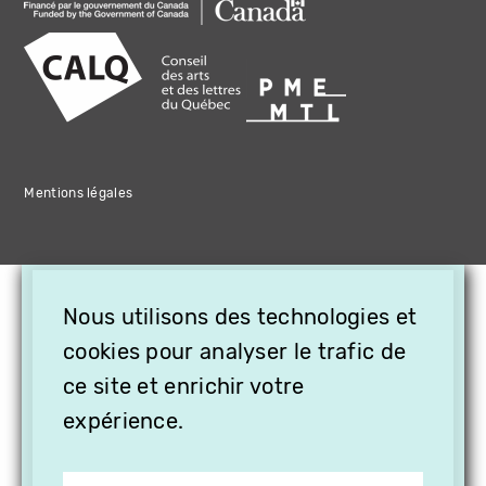
Mentions légales
×
Nous utilisons des technologies et
OFFREZ LA VIDÉO EN
CADEAU, ABONNEZ VOS
cookies pour analyser le trafic de
PROCHES À VITHÈQUE !
ce site et enrichir votre
expérience.