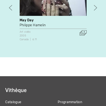
May Day
PLEXU
Philippe Hamelin
Anton
Art vidéo
Art vidé
2005
2019
Canada
6:11
Belgiqu
Catalogue
Programmation