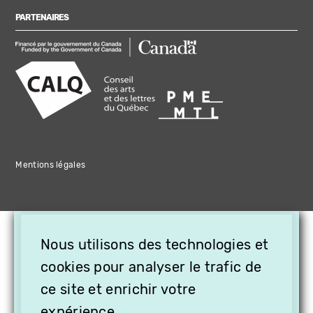
PARTENAIRES
Mentions légales
×
Nous utilisons des technologies et
OFFREZ LA VIDÉO EN
CADEAU, ABONNEZ VOS
cookies pour analyser le trafic de
PROCHES À VITHÈQUE !
ce site et enrichir votre
expérience.