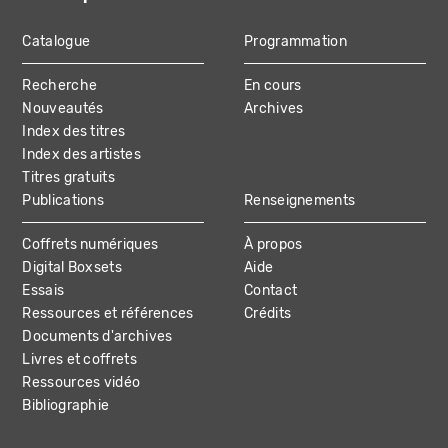
Catalogue
Programmation
MAIN
Recherche
En cours
NAVIGATION
Nouveautés
Archives
Index des titres
Index des artistes
Titres gratuits
Publications
Renseignements
Coffrets numériques
À propos
Digital Boxsets
Aide
Essais
Contact
Ressources et références
Crédits
Documents d'archives
Livres et coffrets
Ressources vidéo
Bibliographie