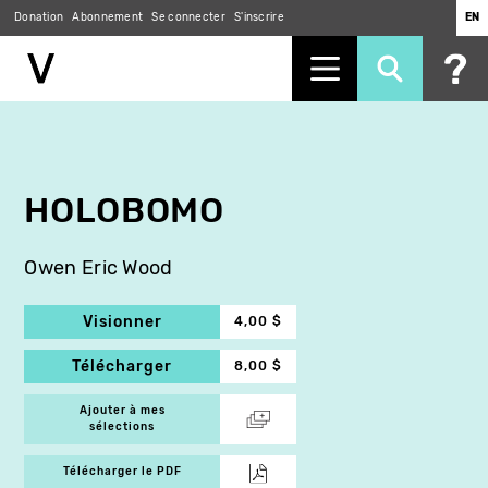
Donation
Abonnement
Se connecter
S'inscrire
EN
Aller
au
contenu
principal
HOLOBOMO
Owen Eric Wood
Visionner
4,00 $
Télécharger
8,00 $
Ajouter à mes
sélections
Télécharger le PDF