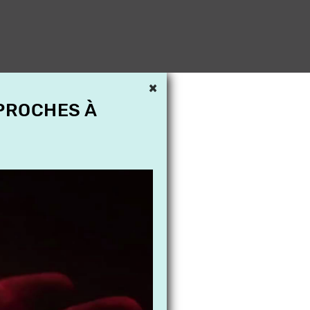
×
 PROCHES À