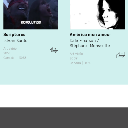
Scriptures
América mon amour
Istvan Kantor
Dale Einarson
Stéphanie Morissette
Art vidéo
2016
Art vidéo
Canada
13:38
2009
Canada
8:10