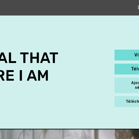
AL THAT
V
Té
E I AM
Ajo
s
Téléch