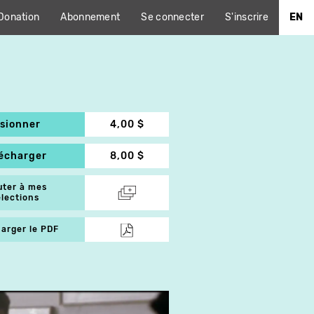
Donation
Abonnement
Se connecter
S'inscrire
EN
isionner
4,00 $
lécharger
8,00 $
uter à mes
élections
arger le PDF