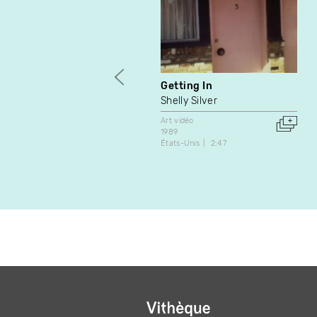
Getting In
Shelly Silver
Art vidéo
1989
États-Unis
2:47