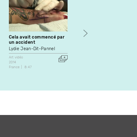
Cela avait commencé par
Inside Paiva
un accident
Katherine Liberovskaya
Lydie Jean-Dit-Pannel
Art vidéo
2011
Art vidéo
Canada
Portugal
2014
États-Unis
France
8:47
10:00