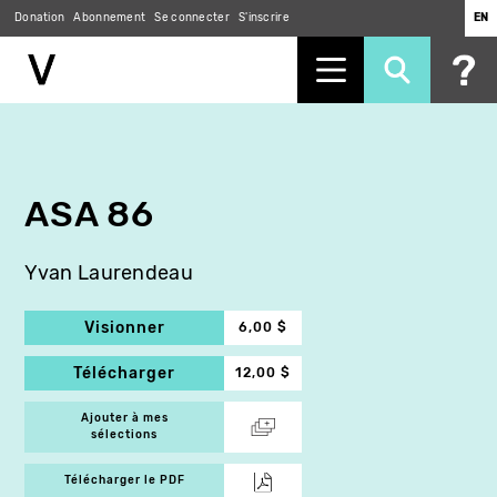
Donation
Abonnement
Se connecter
S'inscrire
EN
Aller
au
contenu
principal
ASA 86
Yvan Laurendeau
Visionner
6,00 $
Télécharger
12,00 $
Ajouter à mes
sélections
Télécharger le PDF