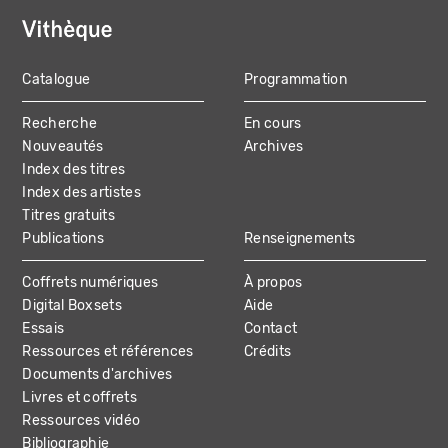
Catalogue
Programmation
MAIN
Recherche
En cours
NAVIGATION
Nouveautés
Archives
Index des titres
Index des artistes
Titres gratuits
Publications
Renseignements
Coffrets numériques
À propos
Digital Boxsets
Aide
Essais
Contact
Ressources et références
Crédits
Documents d'archives
Livres et coffrets
Ressources vidéo
Bibliographie