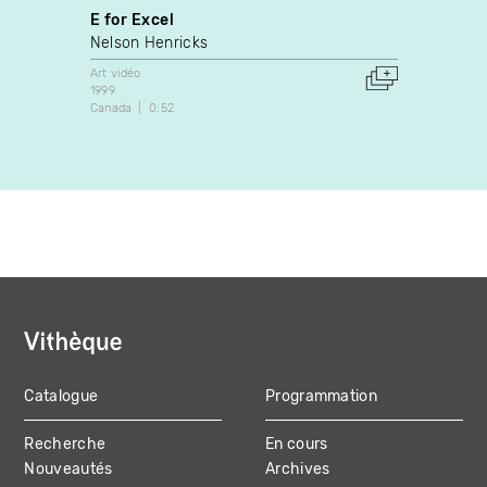
E for Excel
Tongu
Nelson Henricks
Rick R
Art vidéo
Art vidé
1999
1988
Canada
0:52
Canada
Catalogue
Programmation
MAIN
Recherche
En cours
NAVIGATION
Nouveautés
Archives