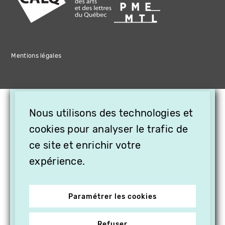
Mentions légales
×
Nous utilisons des technologies et
OFFREZ LA VIDÉO EN
CADEAU, ABONNEZ VOS
cookies pour analyser le trafic de
PROCHES À VITHÈQUE !
ce site et enrichir votre
expérience.
Paramétrer les cookies
Refuser