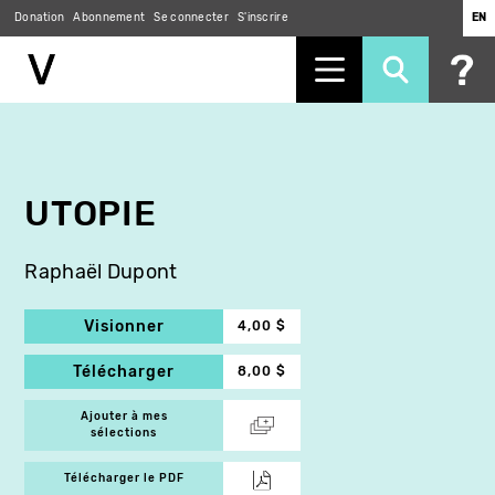
Donation
Abonnement
Se connecter
S'inscrire
EN
Aller
au
contenu
principal
UTOPIE
Raphaël Dupont
Visionner
4,00 $
Télécharger
8,00 $
Ajouter à mes
sélections
Télécharger le PDF