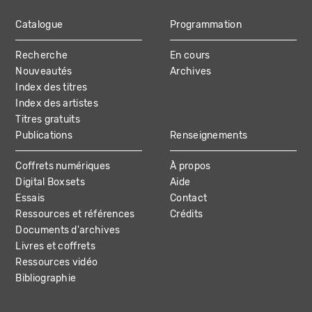
Catalogue
Programmation
MAIN
Recherche
En cours
NAVIGATION
Nouveautés
Archives
Index des titres
Index des artistes
Titres gratuits
Publications
Renseignements
Coffrets numériques
À propos
Digital Boxsets
Aide
Essais
Contact
Ressources et références
Crédits
Documents d'archives
Livres et coffrets
Ressources vidéo
Bibliographie