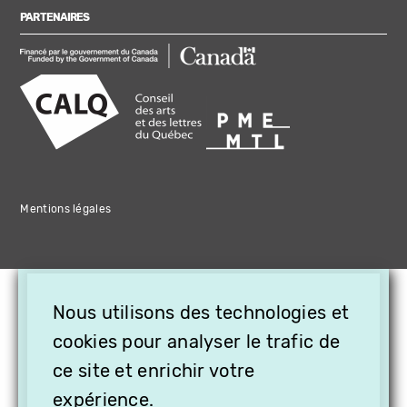
PARTENAIRES
Mentions légales
×
Nous utilisons des technologies et
OFFREZ LA VIDÉO EN
CADEAU, ABONNEZ VOS
cookies pour analyser le trafic de
PROCHES À VITHÈQUE !
ce site et enrichir votre
expérience.