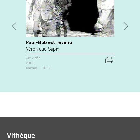
Papi-Bob est revenu
Bring
Véronique Sapin
Bryon
Art vidéo
Art vidé
2000
2016
Canada
10:25
Irlande