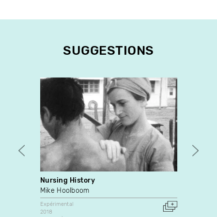
SUGGESTIONS
Nursing History
Sleep
Mike Hoolboom
Emman
Expérimental
Expérim
2018
2016