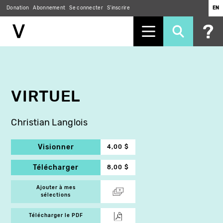
Donation
Abonnement
Se connecter
S'inscrire
EN
Aller
au
contenu
principal
VIRTUEL
Christian Langlois
Visionner
4,00 $
Télécharger
8,00 $
Ajouter à mes
sélections
Télécharger le PDF