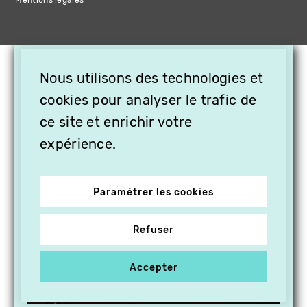
×
Nous utilisons des technologies et
OFFREZ LA VIDÉO EN
CADEAU, ABONNEZ VOS
cookies pour analyser le trafic de
PROCHES À VITHÈQUE !
ce site et enrichir votre
expérience.
Paramétrer les cookies
Refuser
Accepter