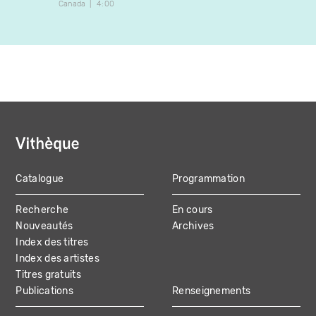
Canada
4:00
France
Catalogue
Programmation
MAIN
Recherche
En cours
NAVIGATION
Nouveautés
Archives
Index des titres
Index des artistes
Titres gratuits
Publications
Renseignements