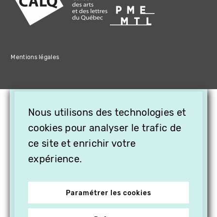
Mentions légales
×
Nous utilisons des technologies et
OFFREZ LA VIDÉO EN
CADEAU, ABONNEZ VOS
cookies pour analyser le trafic de
PROCHES À VITHÈQUE !
ce site et enrichir votre
expérience.
Paramétrer les cookies