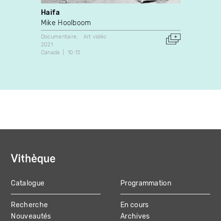
Haifa
L’arc
Mike Hoolboom
Véron
Documentaire
Art vidéo
Art vidé
2021
2002
Canada
10:13
Canada
Catalogue
Programmation
MAIN
Recherche
En cours
NAVIGATION
Nouveautés
Archives