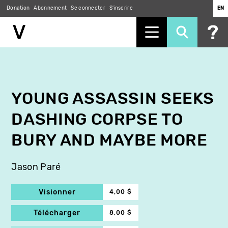
Donation
Abonnement
Se connecter
S'inscrire
EN
Aller
au
contenu
principal
YOUNG ASSASSIN SEEKS
DASHING CORPSE TO
BURY AND MAYBE MORE
Jason Paré
Visionner
4,00 $
Télécharger
8,00 $