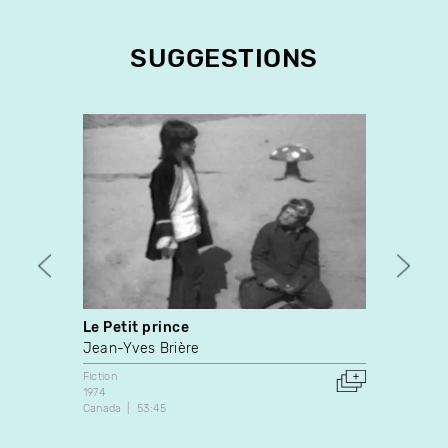
SUGGESTIONS
Le Petit prince
La Ch
Jean-Yves Brière
Jean 
Fiction
Fiction
1974
2002
Canada
53:45
Canada