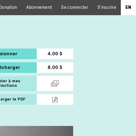
Donation
Abonnement
Se connecter
S'inscrire
EN
isionner
4,00 $
lécharger
8,00 $
uter à mes
élections
arger le PDF