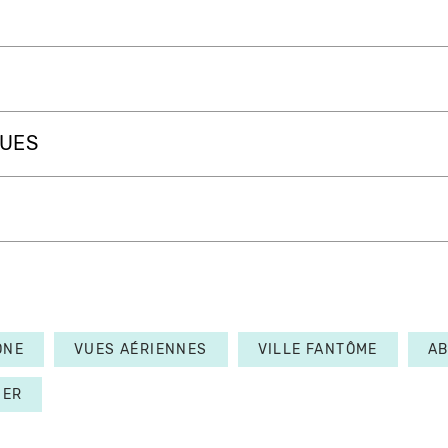
QUES
ONE
VUES AÉRIENNES
VILLE FANTÔME
A
IER