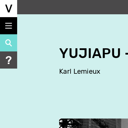
Aller
au
contenu
principal
YUJIAPU 
Karl Lemieux