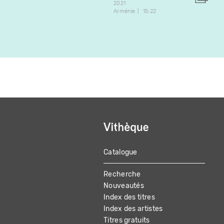
2021
Arménie
15:22
Catalogue
MAIN
Recherche
NAVIGATION
Nouveautés
Index des titres
Index des artistes
Titres gratuits