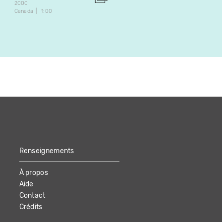
2000
Expérimental
Canada
1:00
2015
Canada
5:12
Renseignements
À propos
Aide
Contact
Crédits