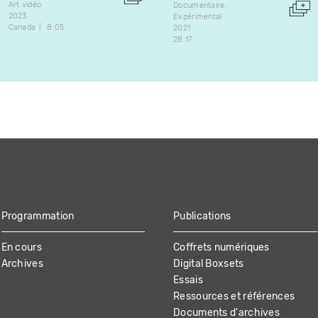
Art vidéo
Documentaire
2023
Expérimental
Canada
8:05
2021
28:17
Programmation
Publications
En cours
Coffrets numériques
Archives
Digital Boxsets
Essais
Ressources et références
Documents d'archives