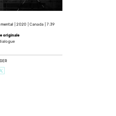
imental
2020
Canada
7:39
e originale
dialogue
AGER