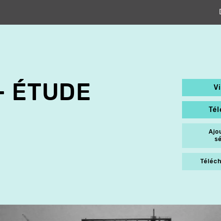
- ÉTUDE
V
Té
Ajo
s
Téléch