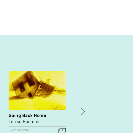
Going Back Home
Les larmes d'Eros
Louise Bourque
Andrée-Anne Roussel
Guillaume Vallée
Expérimental