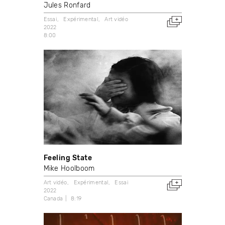
Jules Ronfard
Essai
Expérimental
Art vidéo
2022
8:00
Feeling State
Mike Hoolboom
Art vidéo
Expérimental
Essai
2022
Canada
8:19