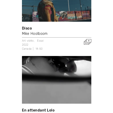
Disco
Mike Hoolboom
Art vidéo
Essai
2022
Canada
14:50
En attendant Lolo