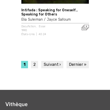
Intifada : Speaking for Oneself…
Speaking for Others
Elia Suleiman
Jayce Salloum
Docufiction
Essai
1990
États-Unis
40:24
PAGINATION
Page
1
Page
2
Page
Suivant ›
Dernière
Dernier »
courante
suivante
page