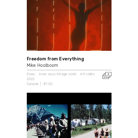
Freedom from Everything
Mike Hoolboom
Essai
Avec sous-titrage codé
Art vidéo
2022
Canada
87:02