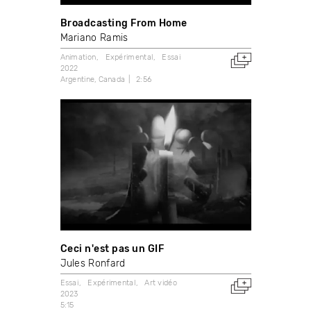
Broadcasting From Home
Mariano Ramis
Animation
Expérimental
Essai
2022
Argentine
Canada
2:56
Ceci n'est pas un GIF
Jules Ronfard
Essai
Expérimental
Art vidéo
2023
5:15