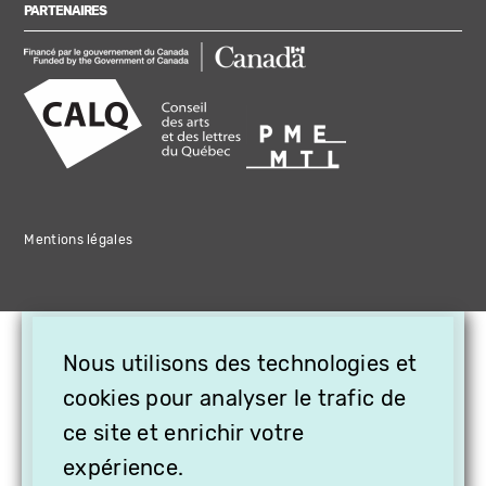
PARTENAIRES
Mentions légales
×
Nous utilisons des technologies et
OFFREZ LA VIDÉO EN
CADEAU, ABONNEZ VOS
cookies pour analyser le trafic de
PROCHES À VITHÈQUE !
ce site et enrichir votre
expérience.