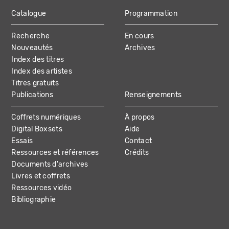
Catalogue
Programmation
MAIN
Recherche
En cours
NAVIGATION
Nouveautés
Archives
Index des titres
Index des artistes
Titres gratuits
Publications
Renseignements
Coffrets numériques
À propos
Digital Boxsets
Aide
Essais
Contact
Ressources et références
Crédits
Documents d'archives
Livres et coffrets
Ressources vidéo
Bibliographie