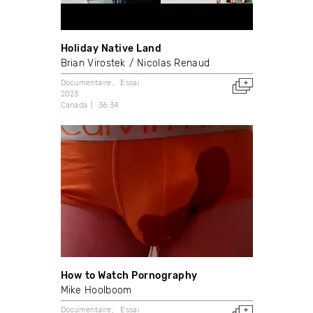
Holiday Native Land
Brian Virostek
Nicolas Renaud
Documentaire
Essai
2023
Canada
36:34
How to Watch Pornography
Mike Hoolboom
Documentaire
Essai