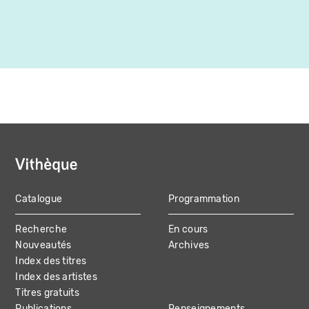
1986
Canada
Catalogue
Programmation
MAIN
Recherche
En cours
NAVIGATION
Nouveautés
Archives
Index des titres
Index des artistes
Titres gratuits
Publications
Renseignements