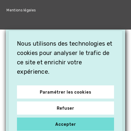
Mentions légales
×
Nous utilisons des technologies et
OFFREZ LA VIDÉO EN
CADEAU, ABONNEZ VOS
cookies pour analyser le trafic de
PROCHES À VITHÈQUE !
ce site et enrichir votre
expérience.
Paramétrer les cookies
Refuser
Accepter