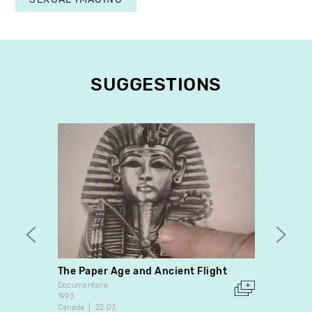
SUGGESTIONS
The Paper Age and Ancient Flight
La pub
Jean-
Documentaire
1993
Docume
Canada
22:03