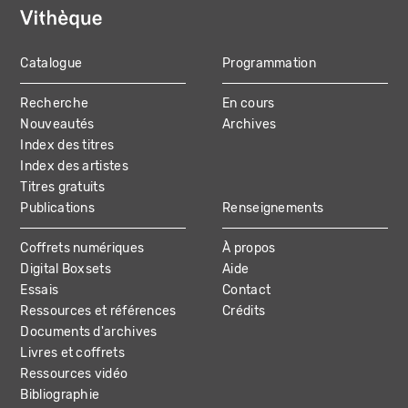
Catalogue
Programmation
MAIN
Recherche
En cours
NAVIGATION
Nouveautés
Archives
Index des titres
Index des artistes
Titres gratuits
Publications
Renseignements
Coffrets numériques
À propos
Digital Boxsets
Aide
Essais
Contact
Ressources et références
Crédits
Documents d'archives
Livres et coffrets
Ressources vidéo
Bibliographie