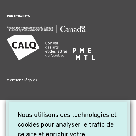
PARTENAIRES
Mentions légales
×
Nous utilisons des technologies et
OFFREZ LA VIDÉO EN
CADEAU, ABONNEZ VOS
cookies pour analyser le trafic de
PROCHES À VITHÈQUE !
ce site et enrichir votre