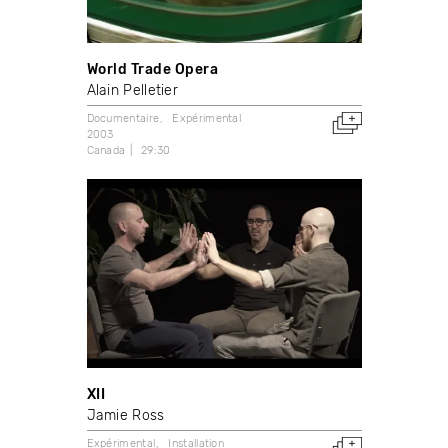
World Trade Opera
Alain Pelletier
Documentaire
Expérimental
2003
Canada
29:30
XII
Jamie Ross
Expérimental
Installation