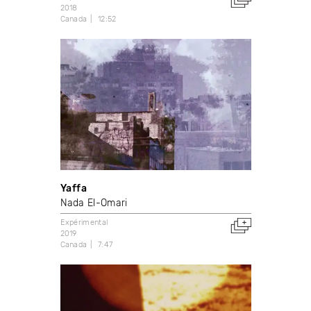
2018
Canada
12:52
Yaffa
Nada El-Omari
Expérimental
2019
Canada
7:47