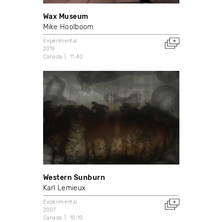
Wax Museum
Mike Hoolboom
Expérimental
2019
Canada
11:40
Western Sunburn
Karl Lemieux
Expérimental
2007
Canada
10:10