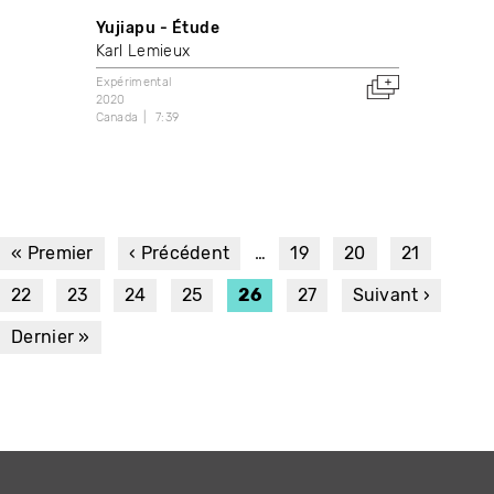
Yujiapu - Étude
Karl Lemieux
Expérimental
2020
Canada
7:39
PAGINATION
Première
« Premier
Page
‹ Précédent
…
Page
19
Page
20
Page
21
page
précédente
Page
22
Page
23
Page
24
Page
25
Page
26
Page
27
Page
Suivant ›
courante
suivante
Dernière
Dernier »
page