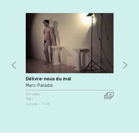
Délivre-nous du mal
Cités
Marc Paradis
Christ
Art vidéo
Art vidé
1987
1995
Canada
9:45
France