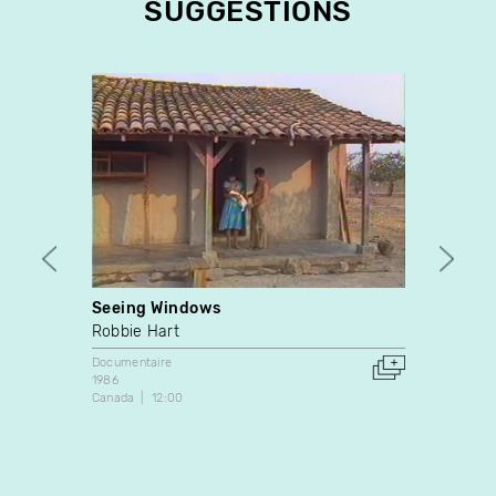
SUGGESTIONS
Seeing Windows
Lume
Robbie Hart
Sarah
Documentaire
Expérim
1986
2019
Canada
12:00
Canada