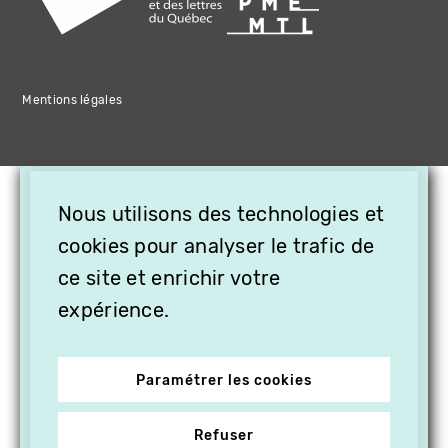
Mentions légales
×
Nous utilisons des technologies et
OFFREZ LA VIDÉO EN
CADEAU, ABONNEZ VOS
cookies pour analyser le trafic de
PROCHES À VITHÈQUE !
ce site et enrichir votre
expérience.
Paramétrer les cookies
Refuser