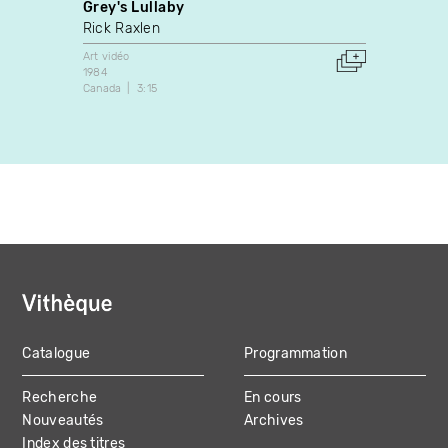
Grey's Lullaby
Que S
Rick Raxlen
Domin
Art vidéo
Art vidé
1984
1998
Canada
3:15
Royaum
Catalogue
Programmation
MAIN
Recherche
En cours
NAVIGATION
Nouveautés
Archives
Index des titres