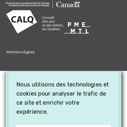
Mentions légales
×
Nous utilisons des technologies et
OFFREZ LA VIDÉO EN
CADEAU, ABONNEZ VOS
cookies pour analyser le trafic de
PROCHES À VITHÈQUE !
ce site et enrichir votre
expérience.