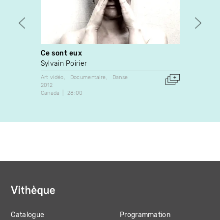
Ce sont eux
The A
Sylvain Poirier
Chris
Art vidéo
Documentaire
Danse
Art vidé
2012
1990
Canada
28:00
Canada
Catalogue
Programmation