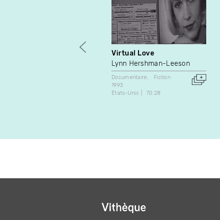
Virtual Love
Lynn Hershman-Leeson
Documentaire
Fiction
1993
États-Unis
70:28