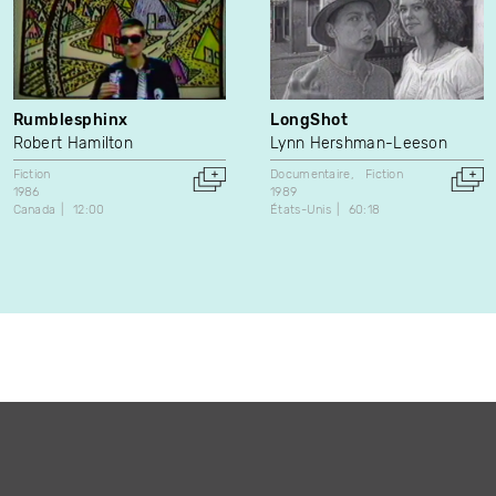
Rumblesphinx
LongShot
Robert Hamilton
Lynn Hershman-Leeson
Fiction
Documentaire
Fiction
1986
1989
Canada
12:00
États-Unis
60:18