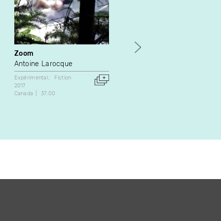
Zoom
Les 14 définitions de la
pluie
Antoine Larocque
Louis Bélanger
Expérimental
Fiction
Denis Chouinard
2017
Canada
37:00
Fiction
1992
Canada
29:42