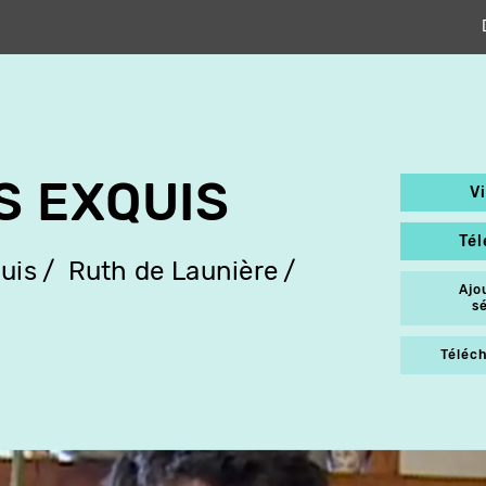
S EXQUIS
V
Té
uis
Ruth de Launière
Ajo
s
Téléch