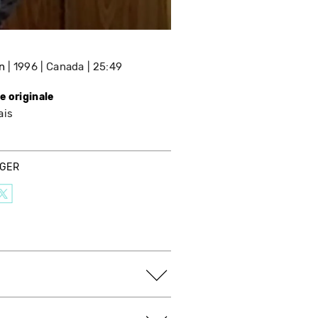
n
1996
Canada
25:49
e originale
ais
AGER