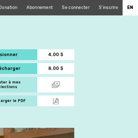
Donation
Abonnement
Se connecter
S'inscrire
EN
isionner
4,00 $
lécharger
8,00 $
uter à mes
élections
arger le PDF