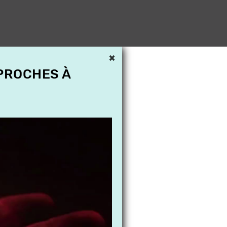
×
 PROCHES À