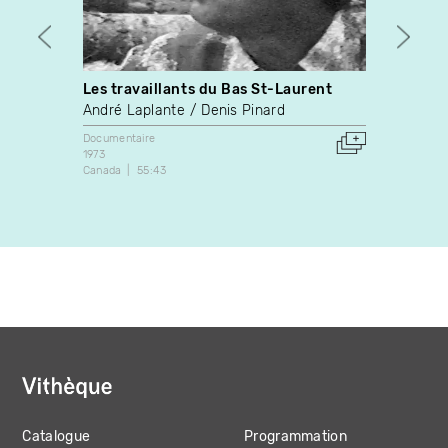
Les travaillants du Bas St-Laurent
The G
André Laplante
Denis Pinard
Ella M
Documentaire
Docume
1973
2022
Canada
55:43
Canada
Catalogue
Programmation