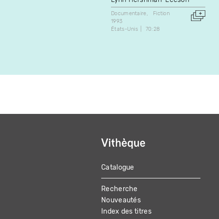
Documentaire
Fiction
1993
États-Unis
70:28
Catalogue
MAIN
Recherche
NAVIGATION
Nouveautés
Index des titres