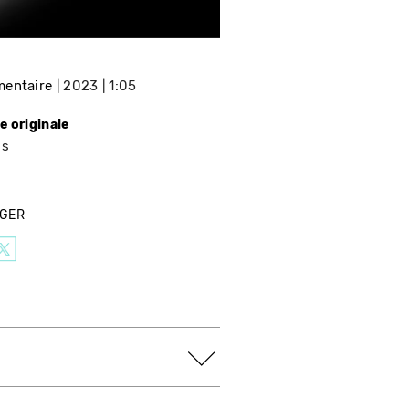
entaire
2023
1:05
e originale
is
AGER