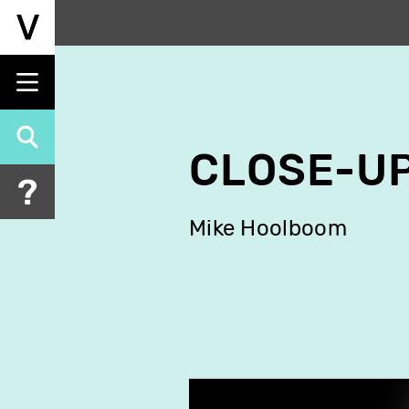
Aller
au
contenu
principal
CLOSE-U
Mike Hoolboom