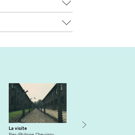
La visite
Judith Vienneau
rencontre Michel Freitag,
Pier-Philippe Chevigny