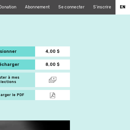
Donation
Abonnement
Se connecter
S'inscrire
EN
isionner
4,00 $
lécharger
8,00 $
uter à mes
élections
arger le PDF