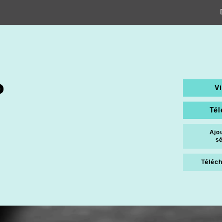
P
V
Té
Ajo
s
Téléch