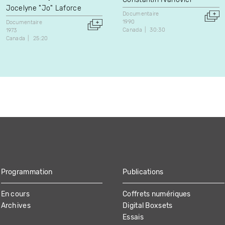
Jocelyne "Jo" Laforce
Documentaire
1990
Documentaire
Canada
30:30
1973
Canada
25:20
Programmation
Publications
En cours
Coffrets numériques
Archives
Digital Boxsets
Essais