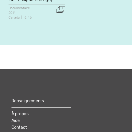
sociologue et philosophe
Documentaire
Judith Vienneau
2014
Canada
8:46
Documentaire
2004
Canada
140:10
Renseignements
À propos
Aide
Contact