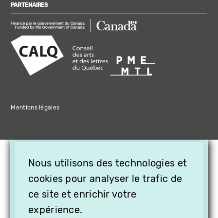
PARTENAIRES
Mentions légales
×
Nous utilisons des technologies et
OFFREZ LA VIDÉO EN
CADEAU, ABONNEZ VOS
cookies pour analyser le trafic de
PROCHES À VITHÈQUE !
ce site et enrichir votre
expérience.