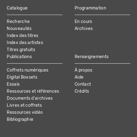
Catalogue
Programmation
MAIN
Recherche
En cours
NAVIGATION
Nouveautés
Archives
Index des titres
Index des artistes
Titres gratuits
Publications
Renseignements
Coffrets numériques
À propos
Digital Boxsets
Aide
Essais
Contact
Ressources et références
Crédits
Documents d'archives
Livres et coffrets
Ressources vidéo
Bibliographie