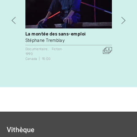
La montée des sans-emploi
Une m
Stéphane Tremblay
Pierre
Documentaire
Fiction
Docume
1990
1995
Canada
15:00
Canada