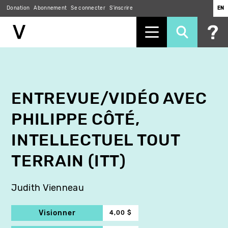
Donation
Abonnement
Se connecter
S'inscrire
EN
Aller
au
contenu
principal
ENTREVUE/VIDÉO AVEC
PHILIPPE CÔTÉ,
INTELLECTUEL TOUT
TERRAIN (ITT)
Judith Vienneau
Visionner
4,00 $