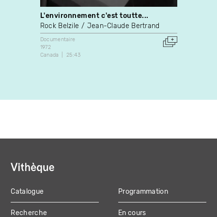
L'environnement c'est toutte...
Soft 
Rock Belzile
Jean-Claude Bertrand
Mike 
Documentaire
Art vidé
1972
2021
Canada
25:43
Canada
Catalogue
Programmation
MAIN
Recherche
En cours