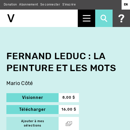
Donation
Abonnement
Se connecter
S'inscrire
EN
Aller
au
contenu
principal
FERNAND LEDUC : LA
PEINTURE ET LES MOTS
Mario Côté
Visionner
8,00 $
Télécharger
16,00 $
Ajouter à mes
sélections