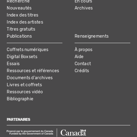
Recherche
En cours
NAVIGATION
Nouveautés
Archives
Index des titres
Index des artistes
Titres gratuits
Publications
Renseignements
Coffrets numériques
À propos
Digital Boxsets
Aide
Essais
Contact
Ressources et références
Crédits
Documents d'archives
Livres et coffrets
Ressources vidéo
Bibliographie
PARTENAIRES