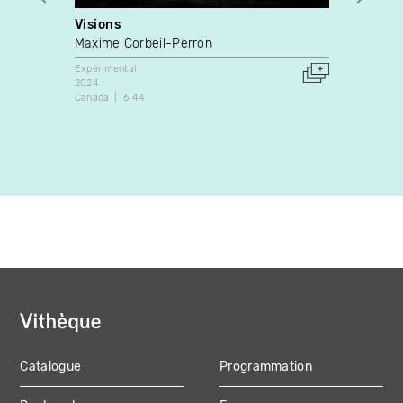
Visions
Ident
Maxime Corbeil-Perron
Mike 
Expérimental
Docume
2024
2017
Canada
6:44
Canada
Catalogue
Programmation
MAIN