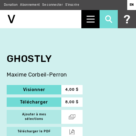
Donation
Abonnement
Se connecter
S'inscrire
EN
Aller
au
contenu
principal
GHOSTLY
Maxime Corbeil-Perron
Visionner
4,00 $
Télécharger
8,00 $
Ajouter à mes
sélections
Télécharger le PDF