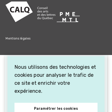
Mentions légales
×
Nous utilisons des technologies et
OFFREZ LA VIDÉO EN
CADEAU, ABONNEZ VOS
cookies pour analyser le trafic de
PROCHES À VITHÈQUE !
ce site et enrichir votre
expérience.
Paramétrer les cookies