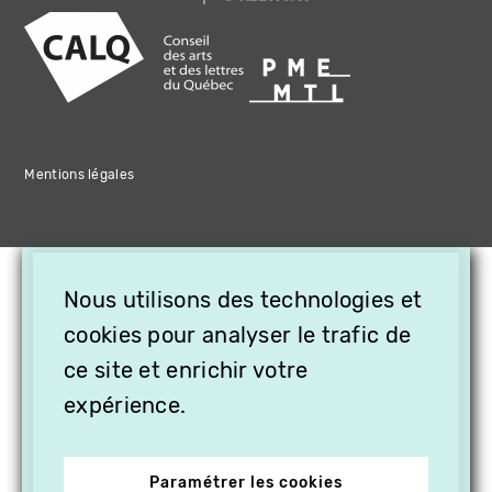
Mentions légales
×
Nous utilisons des technologies et
OFFREZ LA VIDÉO EN
CADEAU, ABONNEZ VOS
cookies pour analyser le trafic de
PROCHES À VITHÈQUE !
ce site et enrichir votre
expérience.
Paramétrer les cookies