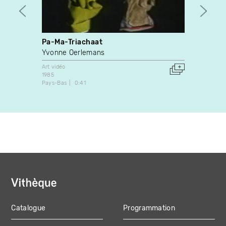
Pa-Ma-Triachaat
entre
Yvonne Oerlemans
Manon
Art vidéo
Art vidé
1985
2018
Pays-Bas
0:41
Canada
Catalogue
Programmation
MAIN