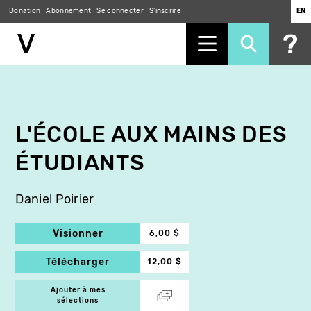
Donation
Abonnement
Se connecter
S'inscrire
EN
Aller
au
contenu
principal
L'ÉCOLE AUX MAINS DES
ÉTUDIANTS
Daniel Poirier
Visionner
6,00 $
Télécharger
12,00 $
Ajouter à mes
sélections