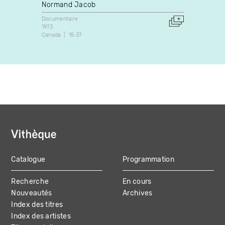
Normand Jacob
Simon 
Documentaire
Docume
1973
2005
Canada
15:37
Canada
Catalogue
Programmation
MAIN
Recherche
En cours
NAVIGATION
Nouveautés
Archives
Index des titres
Index des artistes