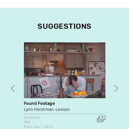
SUGGESTIONS
Found Footage
Mada
Lynn Hershman-Leeson
Yves M
Docufiction
Docufic
1994
1992
États-Unis
60:50
Canada