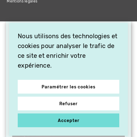
Mentions légales
×
Nous utilisons des technologies et
OFFREZ LA VIDÉO EN
CADEAU, ABONNEZ VOS
cookies pour analyser le trafic de
PROCHES À VITHÈQUE !
ce site et enrichir votre
expérience.
Paramétrer les cookies
Refuser
Accepter