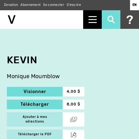
Donation
Abonnement
Se connecter
S'inscrire
EN
Aller
au
contenu
principal
KEVIN
Monique Moumblow
Visionner
4,00 $
Télécharger
8,00 $
Ajouter à mes
sélections
Télécharger le PDF