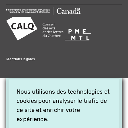
Mentions légales
×
Nous utilisons des technologies et
OFFREZ LA VIDÉO EN
CADEAU, ABONNEZ VOS
cookies pour analyser le trafic de
PROCHES À VITHÈQUE !
ce site et enrichir votre
expérience.