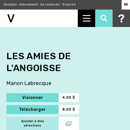
Donation
Abonnement
Se connecter
S'inscrire
EN
Aller
au
contenu
principal
LES AMIES DE
L'ANGOISSE
Manon Labrecque
Visionner
4,00 $
Télécharger
8,00 $
Ajouter à mes
sélections