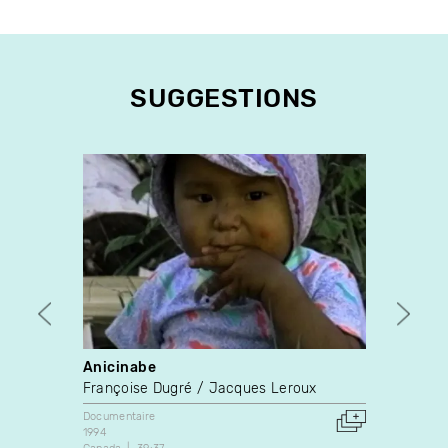
SUGGESTIONS
Anicinabe
439 a
Françoise Dugré
Jacques Leroux
Jean-
Documentaire
Docume
1994
1973