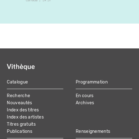
Canada
39:37
Canada
Catalogue
Programmation
MAIN
Recherche
En cours
NAVIGATION
Nouveautés
Archives
Index des titres
Index des artistes
Titres gratuits
Publications
Renseignements