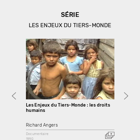
SÉRIE
LES ENJEUX DU TIERS-MONDE
Les Enjeux du Tiers-Monde : les droits
Les E
humains
coopé
Richard Angers
Ewa T
Documentaire
Docume
1990
1990