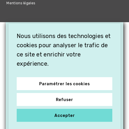
Mentions légales
×
Nous utilisons des technologies et
OFFREZ LA VIDÉO EN
cookies pour analyser le trafic de
CADEAU, ABONNEZ VOS
PROCHES À VITHÈQUE !
ce site et enrichir votre
expérience.
Paramétrer les cookies
Refuser
Accepter