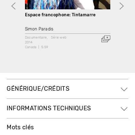
Espace francophone: Tintamarre
Espac
Simon Paradis
Simon
Documentaire
Série web
Docume
2014
2014
Canada
5:59
Canada
GÉNÉRIQUE/CRÉDITS
INFORMATIONS TECHNIQUES
Mots clés