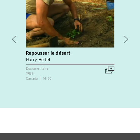
Repousser le désert
André 
Garry Beitel
Jean-
Documentaire
Docume
1989
1987
Canada
14:30
Canada