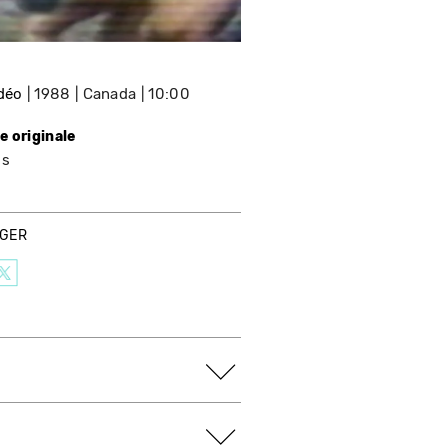
idéo
1988
Canada
10:00
e originale
is
AGER