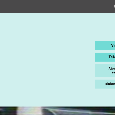
V
Té
Ajo
s
Téléch