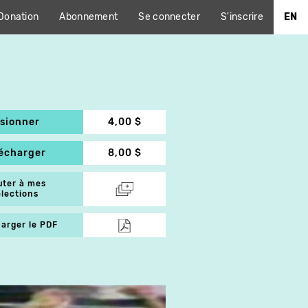
Donation
Abonnement
Se connecter
S'inscrire
EN
isionner
4,00 $
lécharger
8,00 $
uter à mes
élections
arger le PDF