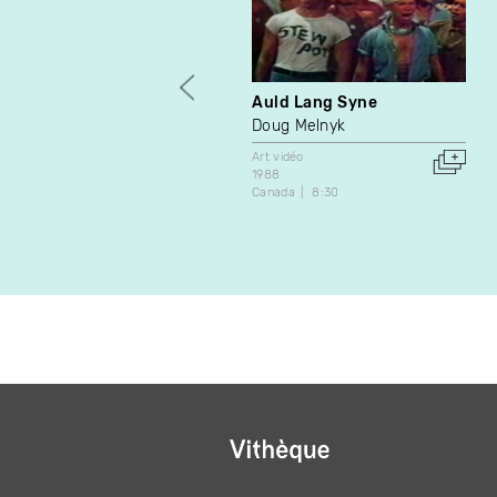
Auld Lang Syne
Doug Melnyk
Art vidéo
1988
Canada
8:30