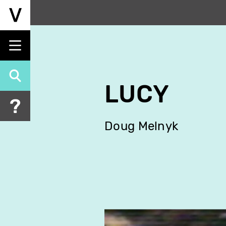
Aller
au
contenu
principal
LUCY
Doug Melnyk