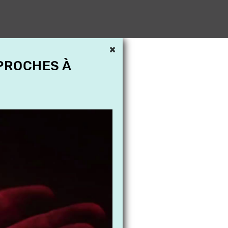
×
 PROCHES À