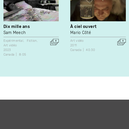
Dix mille ans
À ciel ouvert
Sam Meech
Mario Côté
Expérimental
Fiction
Art vidéo
Art vidéo
2011
2023
Canada
40:30
Canada
8:05