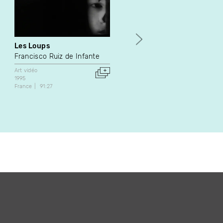
Les Loups
Struggles
Francisco Ruiz de Infante
Lydie Jean-Dit-Pannel
Art vidéo
Art vidéo
1995
2010
France
91:27
France
7:30