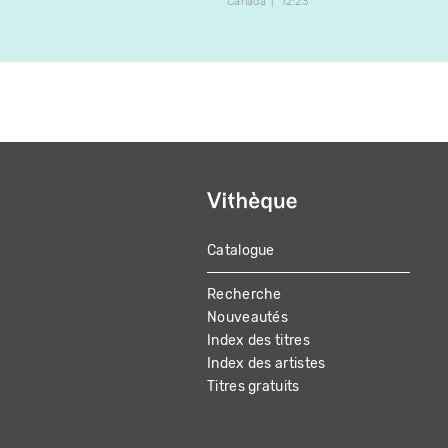
Canada
12:23
Catalogue
MAIN
Recherche
NAVIGATION
Nouveautés
Index des titres
Index des artistes
Titres gratuits