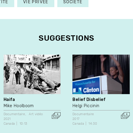
TITÉ
VIE PRIVÉE
SOCIÉTÉ
SUGGESTIONS
Haifa
Belief Disbelief
Mike Hoolboom
Helgi Piccinin
Documentaire
Art vidéo
Documentaire
2021
2017
Canada
10:13
Canada
14:30