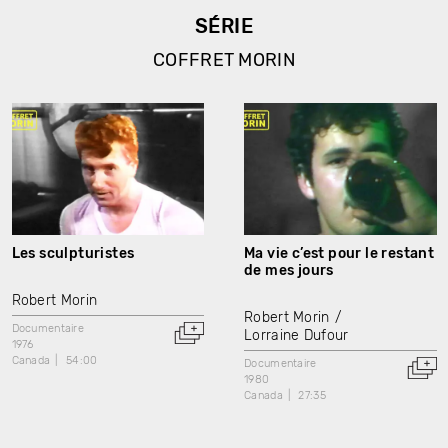
SÉRIE
COFFRET MORIN
Les sculpturistes
Ma vie c’est pour le restant
de mes jours
Robert Morin
Robert Morin
Documentaire
Lorraine Dufour
1976
Canada
54:00
Documentaire
1980
Canada
27:35