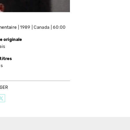
entaire
1989
Canada
60:00
e originale
ais
titres
is
AGER