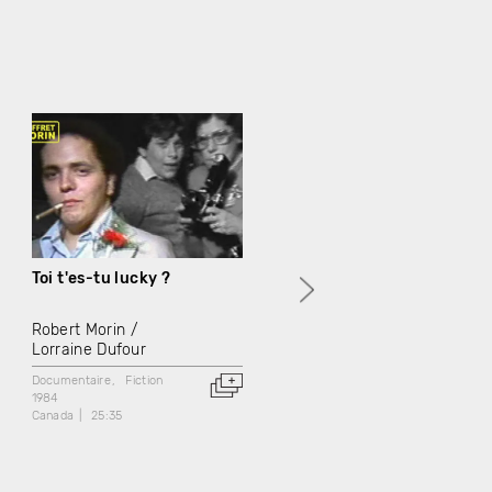
Toi t'es-tu lucky ?
Le voleur vit en enfer
Robert Morin
Robert Morin
Lorraine Dufour
Lorraine Dufour
Documentaire
Fiction
Docufiction
1984
1984
Canada
25:35
Canada
19:30