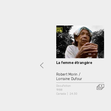
La femme étrangère
Robert Morin
Lorraine Dufour
Docufiction
1988
Canada
24:30