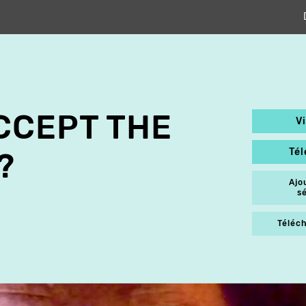
CCEPT THE
V
Té
?
Ajo
s
Téléch