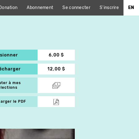
Donation
Abonnement
Se connecter
S'inscrire
EN
isionner
6,00 $
lécharger
12,00 $
uter à mes
élections
arger le PDF