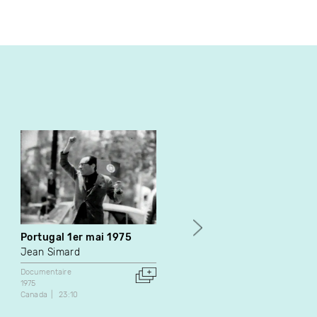
Portugal 1er mai 1975
Les Enjeux du Tiers-
Monde : la coopération pa
Jean Simard
les coopérants
Documentaire
Ewa Turska
1975
Canada
23:10
Documentaire
1990