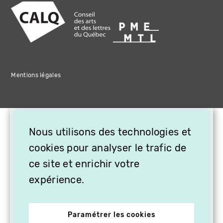
Mentions légales
×
Nous utilisons des technologies et
OFFREZ LA VIDÉO EN
CADEAU, ABONNEZ VOS
cookies pour analyser le trafic de
PROCHES À VITHÈQUE !
ce site et enrichir votre
expérience.
Paramétrer les cookies