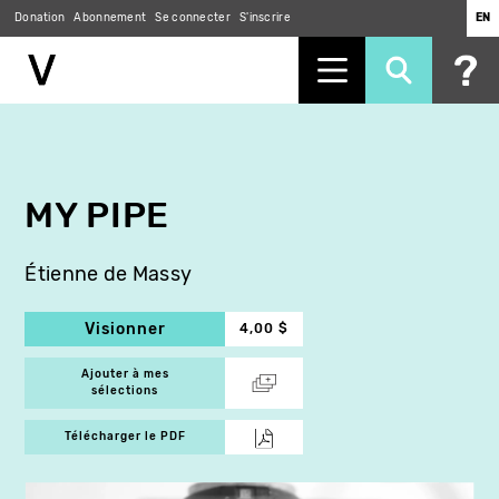
Donation
Abonnement
Se connecter
S'inscrire
EN
Aller
au
contenu
principal
MY PIPE
Étienne de Massy
Visionner
4,00 $
Ajouter à mes
sélections
Télécharger le PDF