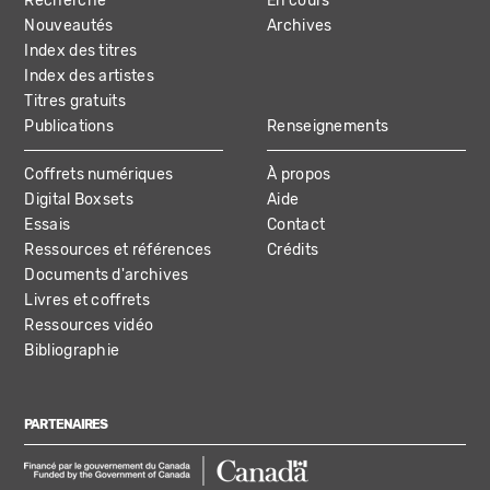
Recherche
En cours
NAVIGATION
Nouveautés
Archives
Index des titres
Index des artistes
Titres gratuits
Publications
Renseignements
Coffrets numériques
À propos
Digital Boxsets
Aide
Essais
Contact
Ressources et références
Crédits
Documents d'archives
Livres et coffrets
Ressources vidéo
Bibliographie
PARTENAIRES