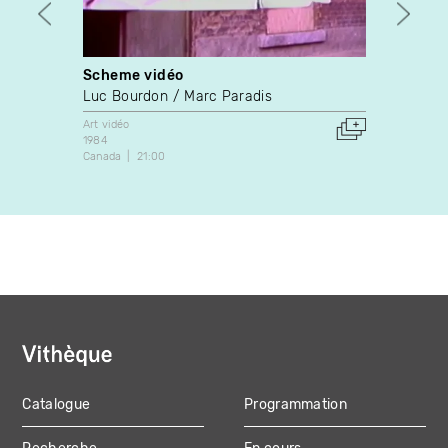
Scheme vidéo
Anam
Luc Bourdon
Marc Paradis
Christ
Art vidéo
Art vidé
1984
1987
Canada
21:00
Canada
Catalogue
Programmation
MAIN