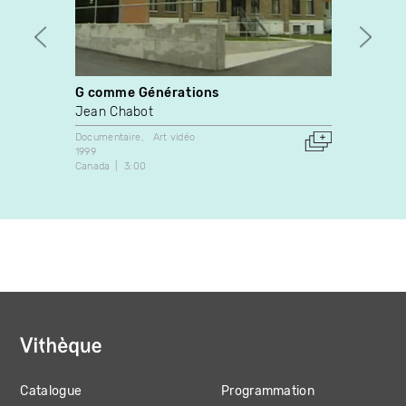
G comme Générations
Fibre
Jean Chabot
Marie
Documentaire
Art vidéo
Art vidé
1999
1990
Canada
3:00
Canada
Catalogue
Programmation