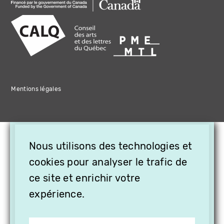
Mentions légales
×
Nous utilisons des technologies et
OFFREZ LA VIDÉO EN
CADEAU, ABONNEZ VOS
cookies pour analyser le trafic de
PROCHES À VITHÈQUE !
ce site et enrichir votre
expérience.