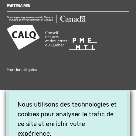
PARTENAIRES
Mentions légales
×
Nous utilisons des technologies et
OFFREZ LA VIDÉO EN
CADEAU, ABONNEZ VOS
cookies pour analyser le trafic de
PROCHES À VITHÈQUE !
ce site et enrichir votre
expérience.