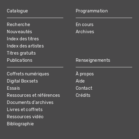
Catalogue
Programmation
MAIN
Recherche
En cours
NAVIGATION
Nouveautés
Archives
Index des titres
Index des artistes
Titres gratuits
Publications
Renseignements
Coffrets numériques
À propos
Digital Boxsets
Aide
Essais
Contact
Ressources et références
Crédits
Documents d'archives
Livres et coffrets
Ressources vidéo
Bibliographie