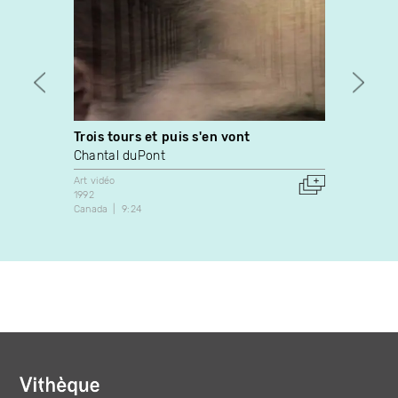
Trois tours et puis s'en vont
Onelie
Chantal duPont
Nathal
Art vidéo
Art vidé
1992
2002
Canada
9:24
Canada