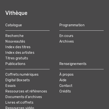
Catalogue
Programmation
MAIN
Recherche
En cours
NAVIGATION
Nouveautés
Archives
Index des titres
Index des artistes
Titres gratuits
Publications
Renseignements
Coffrets numériques
À propos
Digital Boxsets
Aide
Essais
Contact
Ressources et références
Crédits
Documents d'archives
Livres et coffrets
Ressources vidéo