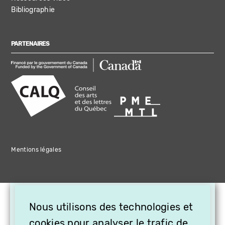
Bibliographie
PARTENAIRES
Mentions légales
×
Nous utilisons des technologies et
OFFREZ LA VIDÉO EN
cookies pour analyser le trafic de