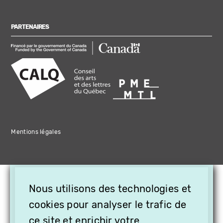
PARTENAIRES
Mentions légales
×
Nous utilisons des technologies et
OFFREZ LA VIDÉO EN
CADEAU, ABONNEZ VOS
cookies pour analyser le trafic de
PROCHES À VITHÈQUE !
ce site et enrichir votre