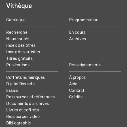
Catalogue
Programmation
MAIN
Recherche
En cours
NAVIGATION
Nouveautés
Archives
Index des titres
Index des artistes
Titres gratuits
Publications
Renseignements
Coffrets numériques
À propos
Digital Boxsets
Aide
Essais
Contact
Ressources et références
Crédits
Documents d'archives
Livres et coffrets
Ressources vidéo
Bibliographie