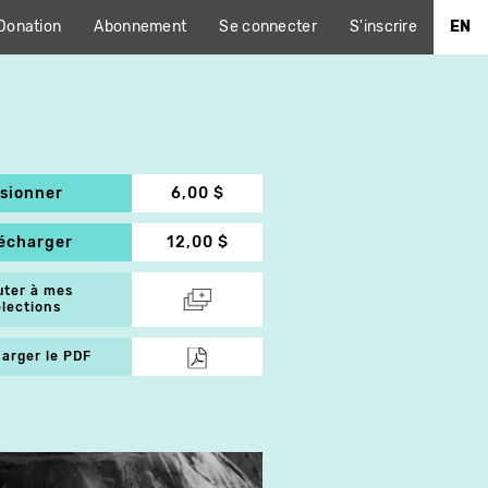
Donation
Abonnement
Se connecter
S'inscrire
EN
isionner
6,00 $
lécharger
12,00 $
uter à mes
élections
arger le PDF