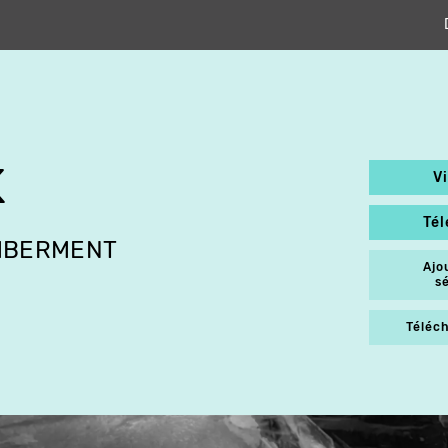
K
V
Té
MBERMENT
Ajo
s
Téléch