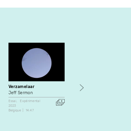
Verzamelaar
Le bonheur est dans les
prés, mais parfois c'est a
Jeff Sermon
fond d'un océan de
Essai
Expérimental
souffrance qu'on finit pa
2023
le trouver
Belgique
14:47
Marie-Hélène Panisset
Danse
Fiction
2002
Canada
24:50