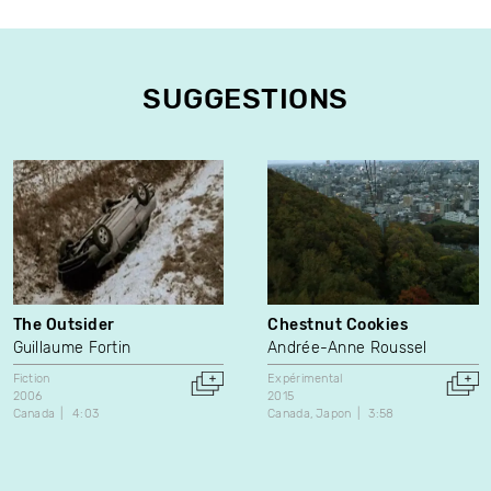
SUGGESTIONS
The Outsider
Chestnut Cookies
Guillaume Fortin
Andrée-Anne Roussel
Fiction
Expérimental
2006
2015
Canada
4:03
Canada
Japon
3:58