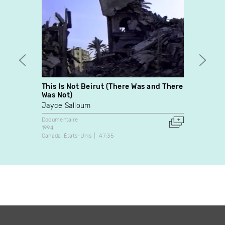
This Is Not Beirut (There Was and There
Dark 
Was Not)
Never
Jayce Salloum
Expérim
2018
Documentaire
États-U
1994
Canada
États-Unis
47:35