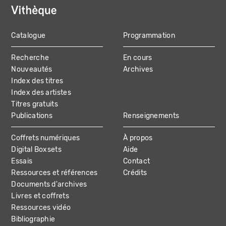
Catalogue
Programmation
MAIN
Recherche
En cours
NAVIGATION
Nouveautés
Archives
Index des titres
Index des artistes
Titres gratuits
Publications
Renseignements
Coffrets numériques
À propos
Digital Boxsets
Aide
Essais
Contact
Ressources et références
Crédits
Documents d'archives
Livres et coffrets
Ressources vidéo
Bibliographie