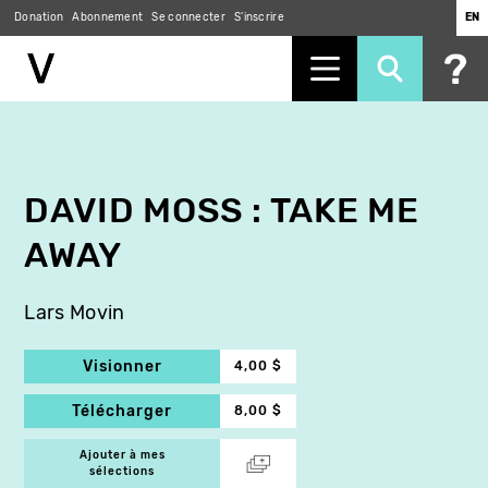
Donation
Abonnement
Se connecter
S'inscrire
EN
Aller
au
contenu
principal
DAVID MOSS : TAKE ME
AWAY
Lars Movin
Visionner
4,00 $
Télécharger
8,00 $
Ajouter à mes
sélections