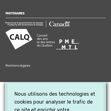
PARTENAIRES
Mentions légales
×
Nous utilisons des technologies et
OFFREZ LA VIDÉO EN
CADEAU, ABONNEZ VOS
cookies pour analyser le trafic de
PROCHES À VITHÈQUE !
ce site et enrichir votre