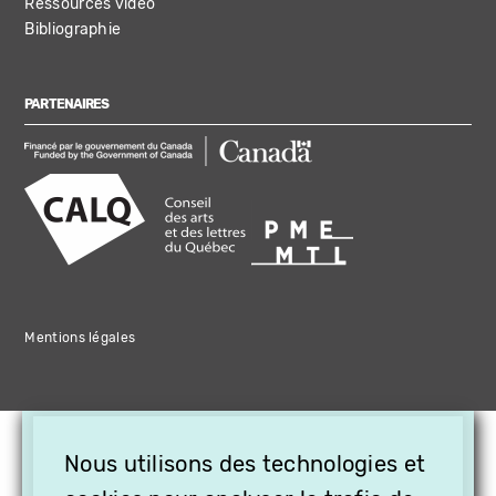
Ressources vidéo
Bibliographie
PARTENAIRES
Mentions légales
×
Nous utilisons des technologies et
OFFREZ LA VIDÉO EN