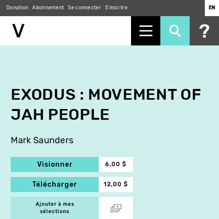
Donation
Abonnement
Se connecter
S'inscrire
EN
Aller
au
contenu
principal
EXODUS : MOVEMENT OF
JAH PEOPLE
Mark Saunders
Visionner
6,00 $
Télécharger
12,00 $
Ajouter à mes
sélections