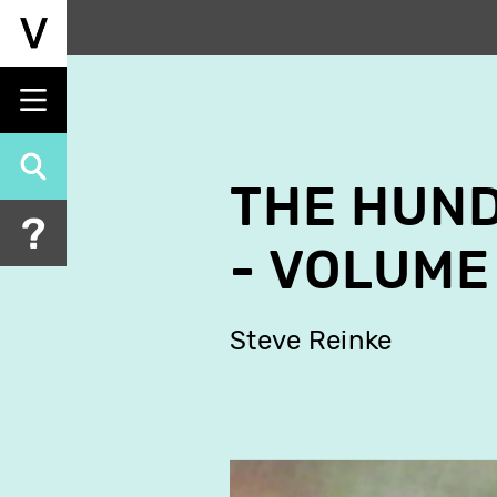
Aller
au
contenu
principal
THE HUND
- VOLUME
Steve Reinke