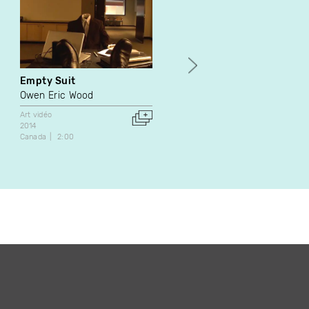
Empty Suit
A Private Happiness
Owen Eric Wood
Leighton Pierce
Art vidéo
Art vidéo
2014
2003
Canada
2:00
États-Unis
10:00