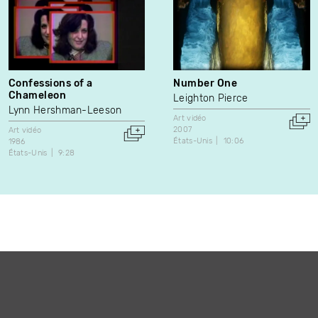
Confessions of a
Number One
Chameleon
Leighton Pierce
Lynn Hershman-Leeson
Art vidéo
2007
Art vidéo
États-Unis
10:06
1986
États-Unis
9:28