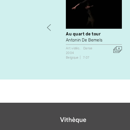
Au quart de tour
Antonin De Bemels
Art vidéo
Danse
2004
Belgique
7:07