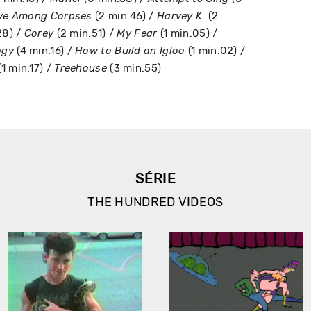
(2 min.46) /
(2
ve Among Corpses
Harvey K.
28) /
(2 min.51) /
(1 min.05) /
Corey
My Fear
(4 min.16) /
(1 min.02) /
ogy
How to Build an Igloo
(1 min.17) /
(3 min.55)
Treehouse
SÉRIE
THE HUNDRED VIDEOS