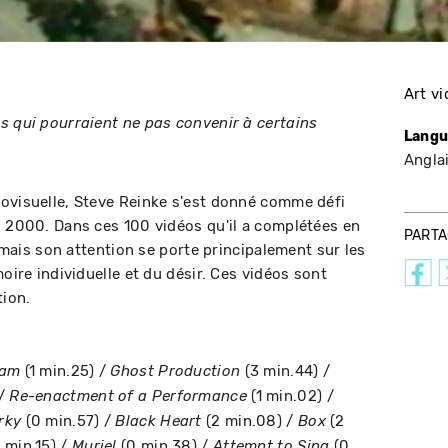
Art v
s qui pourraient ne pas convenir à certains
Langu
Angla
ovisuelle, Steve Reinke s'est donné comme défi
n 2000. Dans ces 100 vidéos qu'il a complétées en
PART
, mais son attention se porte principalement sur les
moire individuelle et du désir. Ces vidéos sont
tion.
(1 min.25) /
(3 min.44) /
eam
Ghost Production
 /
(1 min.02) /
Re-enactment of a Performance
(0 min.57) /
(2 min.08) /
(2
rky
Black Heart
Box
 min.15) /
(0 min.38) /
(0
Muriel
Attempt to Sing