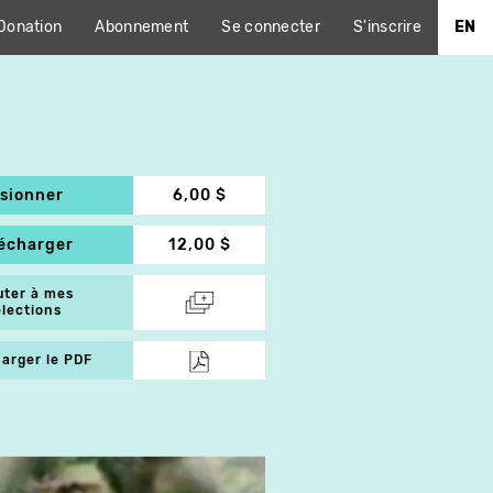
Donation
Abonnement
Se connecter
S'inscrire
EN
isionner
6,00 $
lécharger
12,00 $
uter à mes
élections
arger le PDF