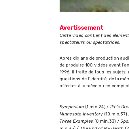
Avertissement
Cette vidéo contient des élément
spectateurs ou spectatrices.
Après dix ans de production audi
de produire 100 vidéos avant l'a
1996, il traite de tous les sujets
questions de l'identité, de la mé
offertes à la pièce ou en compila
(1 min.24) /
Symposium
Jin's Dr
(10 min.37)
Minnesota Inventory
(0 min.33) /
Three Examples
Spa
min.35) /
(2
The End of My Death