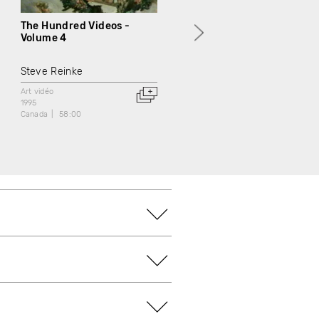
The Hundred Videos -
The Hundred Videos -
Volume 4
Volume 5
Steve Reinke
Steve Reinke
Art vidéo
Art vidéo
1995
1995
Canada
58:00
Canada
50:00