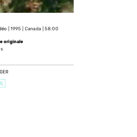
idéo
1995
Canada
58:00
e originale
is
AGER