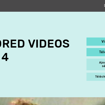
RED VIDEOS
V
Té
 4
Ajo
s
Téléch