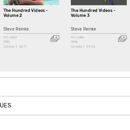
The Hundred Videos -
The Hundred Videos -
Volume 2
Volume 3
Steve Reinke
Steve Reinke
Art vidéo
Art vidéo
1995
1995
Canada
56:17
Canada
59:05
QUES