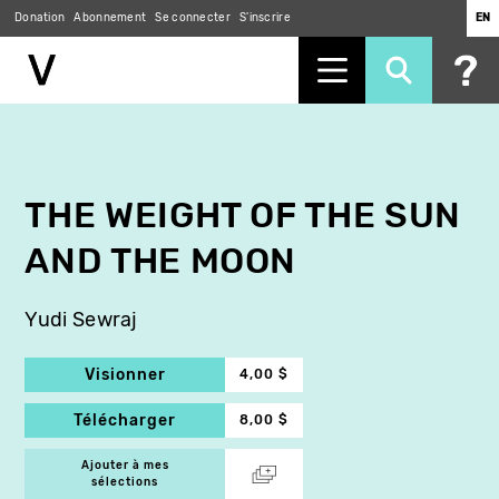
Donation
Abonnement
Se connecter
S'inscrire
EN
Aller
au
contenu
principal
THE WEIGHT OF THE SUN
AND THE MOON
Yudi Sewraj
Visionner
4,00 $
Télécharger
8,00 $
Ajouter à mes
sélections