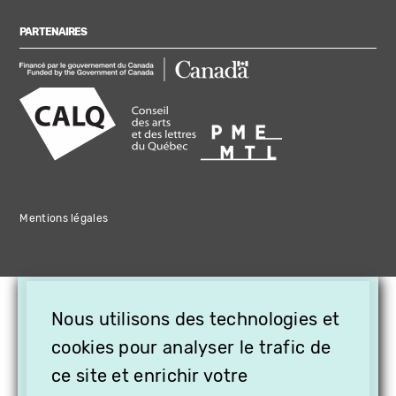
PARTENAIRES
Mentions légales
×
Nous utilisons des technologies et
OFFREZ LA VIDÉO EN
CADEAU, ABONNEZ VOS
cookies pour analyser le trafic de
PROCHES À VITHÈQUE !
ce site et enrichir votre