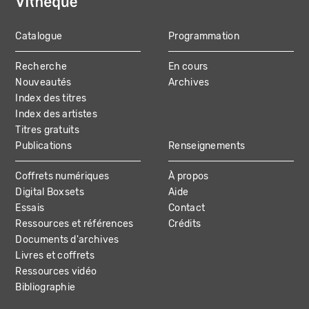
Catalogue
Programmation
MAIN
Recherche
En cours
NAVIGATION
Nouveautés
Archives
Index des titres
Index des artistes
Titres gratuits
Publications
Renseignements
Coffrets numériques
À propos
Digital Boxsets
Aide
Essais
Contact
Ressources et références
Crédits
Documents d'archives
Livres et coffrets
Ressources vidéo
Bibliographie