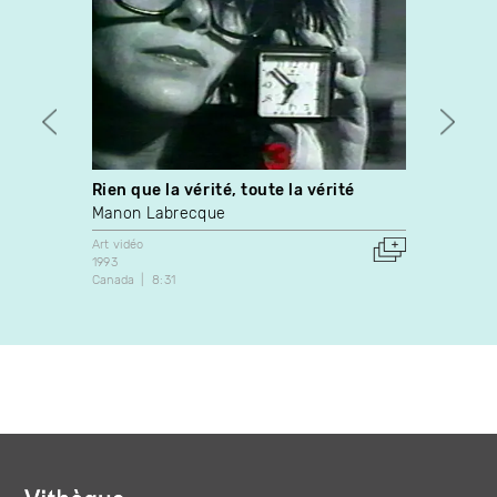
Rien que la vérité, toute la vérité
A Sup
Manon Labrecque
Kevin 
Art vidéo
Art vidé
1993
1997
Canada
8:31
Canada