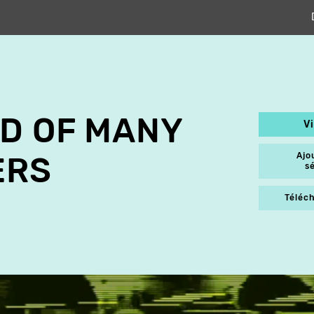
D OF MANY
V
Ajo
ERS
s
Téléch