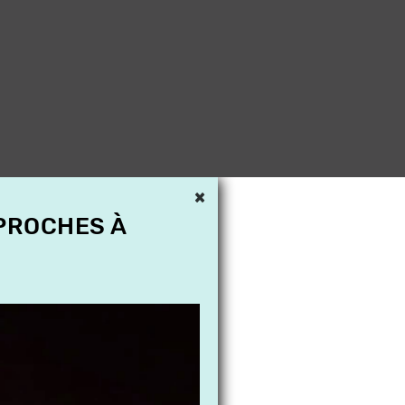
×
 PROCHES À