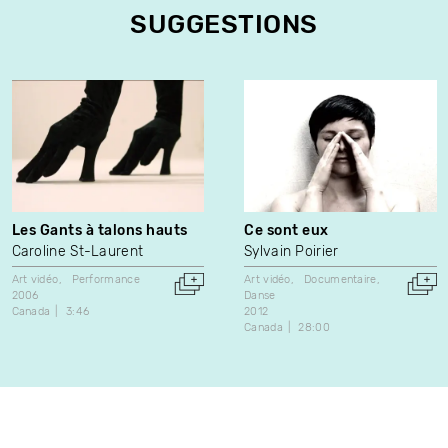
SUGGESTIONS
Les Gants à talons hauts
Ce sont eux
Caroline St-Laurent
Sylvain Poirier
Art vidéo
Performance
Art vidéo
Documentaire
2006
Danse
Canada
3:46
2012
Canada
28:00