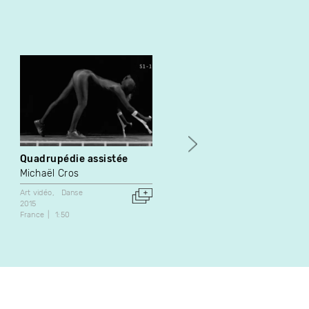
Quadrupédie assistée
Access Code
Michaël Cros
Frédéric Lavoie
Art vidéo
Danse
Art vidéo
2015
2003
France
1:50
Canada
2:08