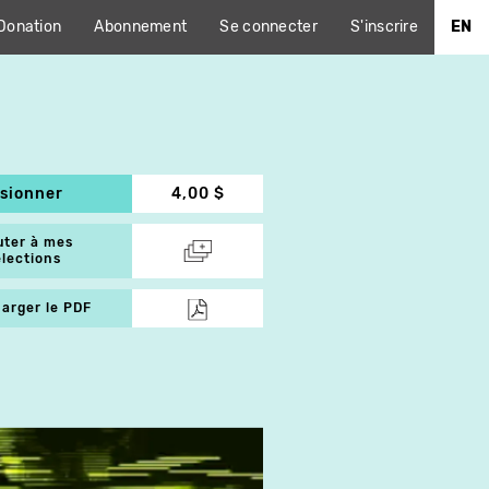
Donation
Abonnement
Se connecter
S'inscrire
EN
isionner
4,00 $
uter à mes
élections
arger le PDF