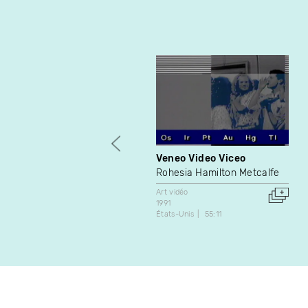
Veneo Video Viceo
Rohesia Hamilton Metcalfe
Art vidéo
1991
États-Unis
55:11