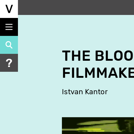
Aller
au
contenu
principal
THE BLOO
FILMMAK
Istvan Kantor