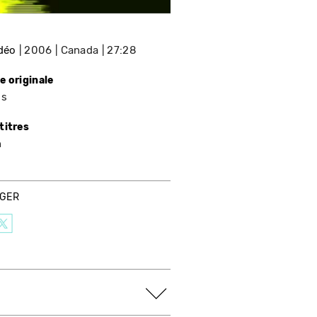
idéo
2006
Canada
27:28
e originale
is
titres
n
AGER