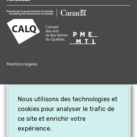
Mentions légales
×
Nous utilisons des technologies et
OFFREZ LA VIDÉO EN
CADEAU, ABONNEZ VOS
cookies pour analyser le trafic de
PROCHES À VITHÈQUE !
ce site et enrichir votre
expérience.