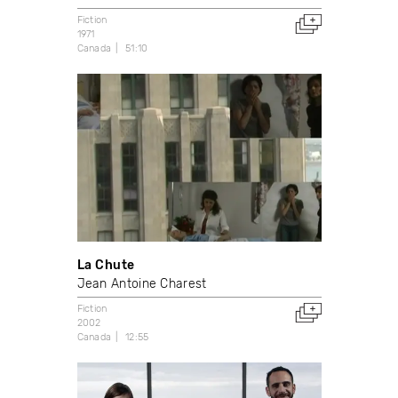
Fiction
1971
Canada
51:10
La Chute
Jean Antoine Charest
Fiction
2002
Canada
12:55