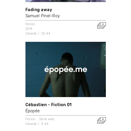
Fading away
Samuel Pinel-Roy
Fiction
2014
Canada
20:44
Cébastien - Fiction 01
Épopée
Fiction
Série web
Canada
4:44