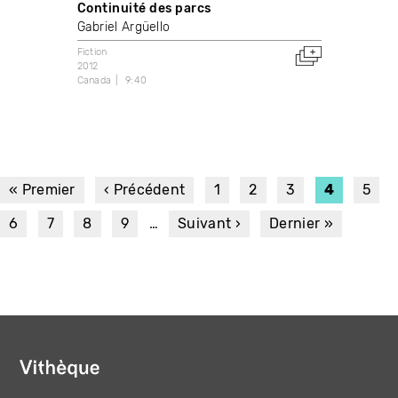
Continuité des parcs
Gabriel Argüello
Fiction
2012
Canada
9:40
PAGINATION
Première
« Premier
Page
‹ Précédent
Page
1
Page
2
Page
3
Page
4
Page
5
page
précédente
courante
Page
6
Page
7
Page
8
Page
9
…
Page
Suivant ›
Dernière
Dernier »
suivante
page