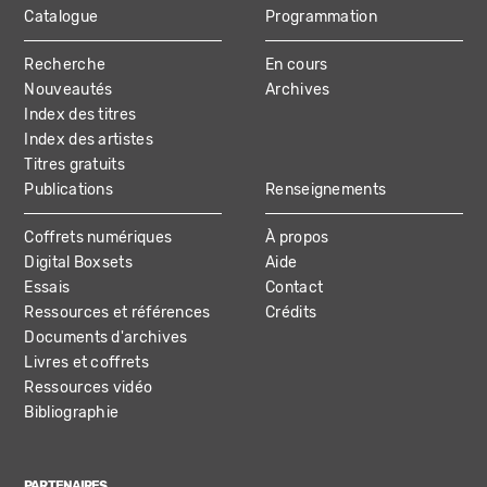
Catalogue
Programmation
MAIN
Recherche
En cours
NAVIGATION
Nouveautés
Archives
Index des titres
Index des artistes
Titres gratuits
Publications
Renseignements
Coffrets numériques
À propos
Digital Boxsets
Aide
Essais
Contact
Ressources et références
Crédits
Documents d'archives
Livres et coffrets
Ressources vidéo
Bibliographie
PARTENAIRES