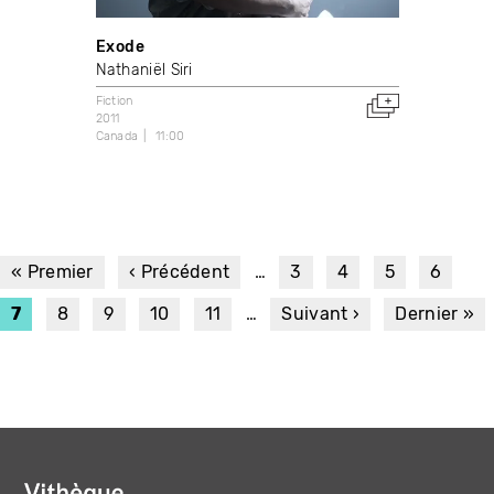
Exode
Nathaniël Siri
Fiction
2011
Canada
11:00
PAGINATION
Première
« Premier
Page
‹ Précédent
…
Page
3
Page
4
Page
5
Page
6
page
précédente
Page
7
Page
8
Page
9
Page
10
Page
11
…
Page
Suivant ›
Dernière
Dernier »
courante
suivante
page