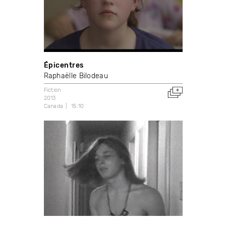
Épicentres
Raphaëlle Bilodeau
Fiction
2013
Canada
15:10