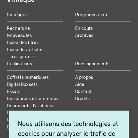
Catalogue
Programmation
MAIN
Recherche
En cours
NAVIGATION
Nouveautés
Archives
Index des titres
Index des artistes
Titres gratuits
Publications
Renseignements
Coffrets numériques
À propos
Digital Boxsets
Aide
Essais
Contact
Ressources et références
Crédits
Documents d'archives
Livres et coffrets
Ressources vidéo
Nous utilisons des technologies et
Bibliographie
cookies pour analyser le trafic de