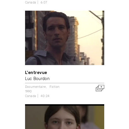
Canada
6:07
L'entrevue
Luc Bourdon
Documentaire
Fiction
1990
Canada
40:24