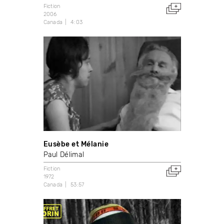
Fiction
2006
Canada
4:03
Eusèbe et Mélanie
Paul Délimal
Fiction
1972
Canada
53:57