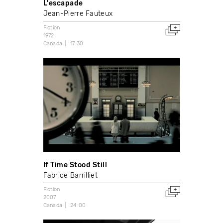
L'escapade
Jean-Pierre Fauteux
Fiction
1972
Canada
17:30
If Time Stood Still
Fabrice Barrilliet
Fiction
2007
Canada
24:00