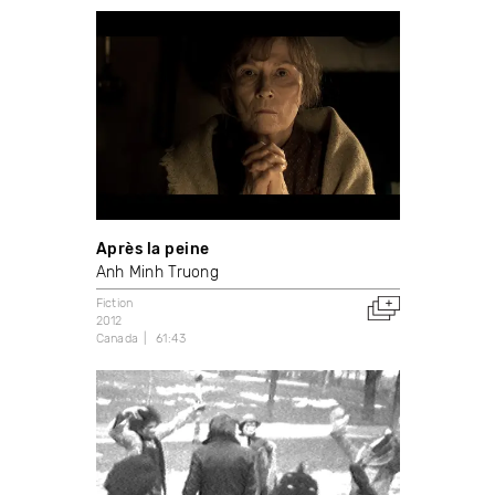
Après la peine
Anh Minh Truong
Fiction
2012
Canada
61:43