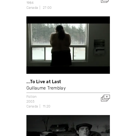
1984
Canada
27:00
...To Live at Last
Guillaume Tremblay
Fiction
2003
Canada
11:20