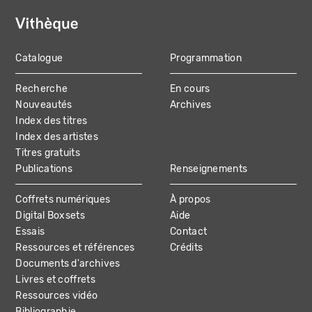
Catalogue
Programmation
MAIN
Recherche
En cours
NAVIGATION
Nouveautés
Archives
Index des titres
Index des artistes
Titres gratuits
Publications
Renseignements
Coffrets numériques
À propos
Digital Boxsets
Aide
Essais
Contact
Ressources et références
Crédits
Documents d'archives
Livres et coffrets
Ressources vidéo
Bibliographie