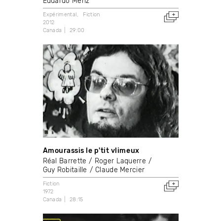
Eduardo Menz
Expérimental
Fiction
2012
Canada
29:00
Amourassis le p'tit vlimeux
Réal Barrette
Roger Laquerre
Guy Robitaille
Claude Mercier
Fiction
1972
Canada
28:15