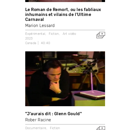
Le Roman de Remort, ou les fabliaux
inhumains et vilains de l'Ultime
Carnaval
Marion Lessard
Expérimental
Fiction
Art vidéo
2023
Canada
40:40
"J'aurais dit : Glenn Gould"
Rober Racine
Documentaire
Fiction