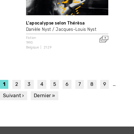
L'apocalypse selon Thérèsa
Danièle Nyst
Jacques-Louis Nyst
Fiction
1993
Belgique
21:29
PAGINATION
Page
1
Page
2
Page
3
Page
4
Page
5
Page
6
Page
7
Page
8
Page
9
…
courante
Page
Suivant ›
Dernière
Dernier »
suivante
page