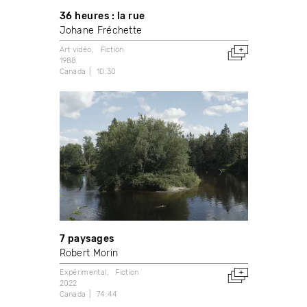
36 heures : la rue
Johane Fréchette
Art vidéo
Fiction
1988
Canada
10:30
7 paysages
Robert Morin
Expérimental
Fiction
2022
Canada
74:44