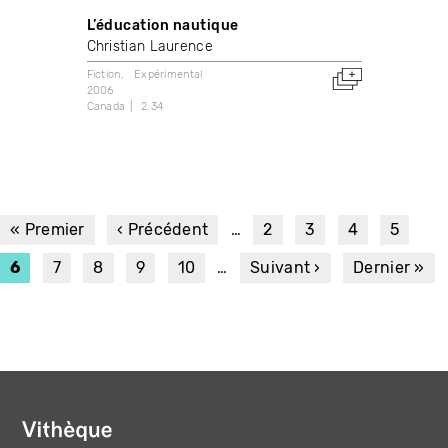
L’éducation nautique
Christian Laurence
Fiction
Expérimental
2006
Canada
2:34
PAGINATION
Première
« Premier
Page
‹ Précédent
…
Page
2
Page
3
Page
4
Page
5
page
précédente
Page
6
Page
7
Page
8
Page
9
Page
10
…
Page
Suivant ›
Dernière
Dernier »
courante
suivante
page