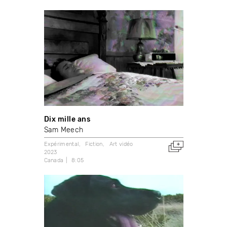
Dix mille ans
Sam Meech
Expérimental
Fiction
Art vidéo
2023
Canada
8:05