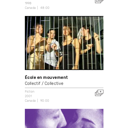
1998
Canada
48:00
École en mouvement
Collectif / Collective
Fiction
2001
Canada
90:00