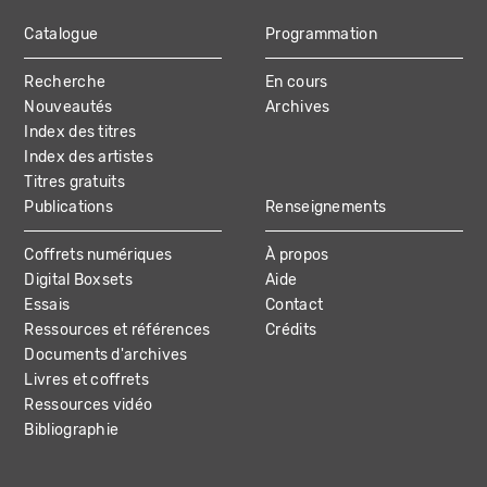
Catalogue
Programmation
MAIN
Recherche
En cours
NAVIGATION
Nouveautés
Archives
Index des titres
Index des artistes
Titres gratuits
Publications
Renseignements
Coffrets numériques
À propos
Digital Boxsets
Aide
Essais
Contact
Ressources et références
Crédits
Documents d'archives
Livres et coffrets
Ressources vidéo
Bibliographie