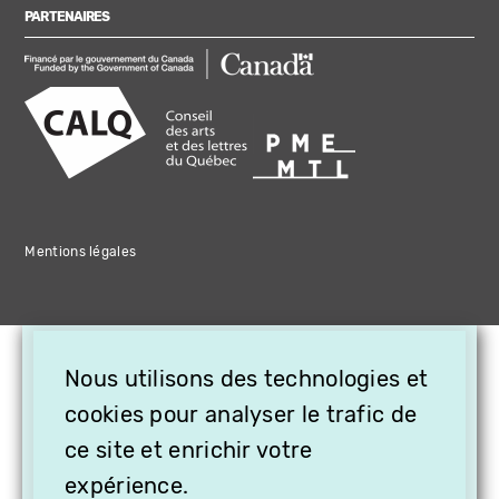
PARTENAIRES
Mentions légales
×
Nous utilisons des technologies et
OFFREZ LA VIDÉO EN
CADEAU, ABONNEZ VOS
cookies pour analyser le trafic de
PROCHES À VITHÈQUE !
ce site et enrichir votre
expérience.