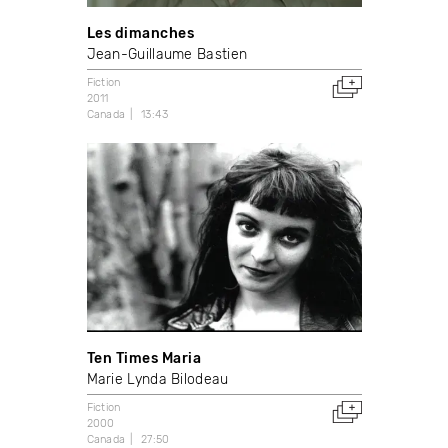
Les dimanches
Jean-Guillaume Bastien
Fiction
2011
Canada
13:43
Ten Times Maria
Marie Lynda Bilodeau
Fiction
2000
Canada
27:50