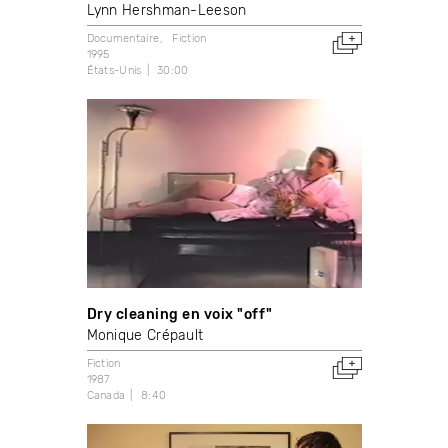
Lynn Hershman-Leeson
Documentaire
Fiction
1995
États-Unis
30:00
Dry cleaning en voix "off"
Monique Crépault
Fiction
1987
Canada
8:40